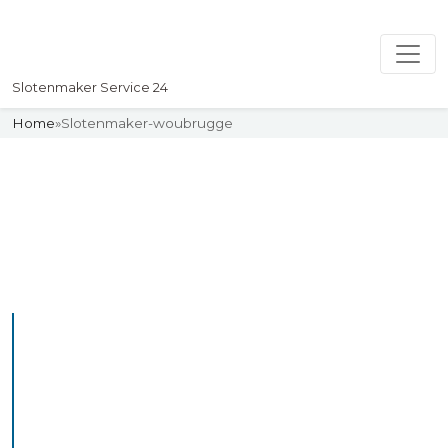
Slotenmaker Service 24
Home
»
Slotenmaker-woubrugge
Slotenmaker
Uw professionelle Slotenmaker
Service 24
De beste bekwame
slotenmakers in