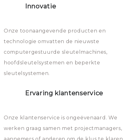
Innovatie
geheel vervangen moet worden.
Dit brengt extra kosten met zich
mee, die u gemakkelijk kunt
Onze toonaangevende producten en
vermijden.
technologie omvatten de nieuwste
computergestuurde sleutelmachines,
hoofdsleutelsystemen en beperkte
sleutelsystemen.
Ervaring klantenservice
Onze klantenservice is ongeëvenaard. We
werken graag samen met projectmanagers,
aannemers of anderen om de klus te klaren.