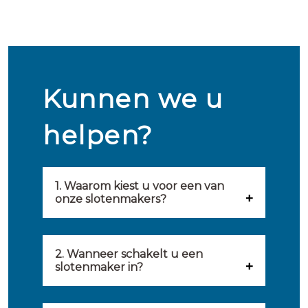
Kunnen we u
helpen?
1. Waarom kiest u voor een van
onze slotenmakers?
Onze slotenmakers zijn
geselecteerd op kwaliteit,
2. Wanneer schakelt u een
slotenmaker in?
snelheid en service. U vindt
U kunt de hulp van een
hierom uitsluitend de beste