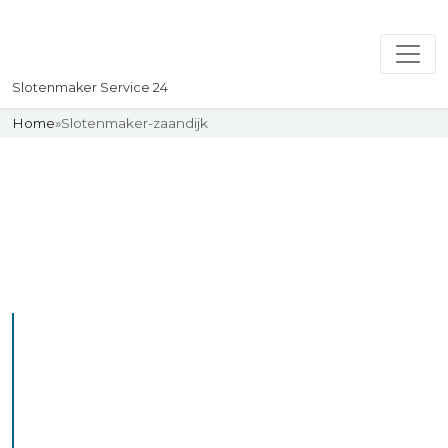
Slotenmaker Service 24
Home
»
Slotenmaker-zaandijk
Slotenmaker
Uw professionelle Slotenmaker
Service 24
De beste bekwame
slotenmakers in