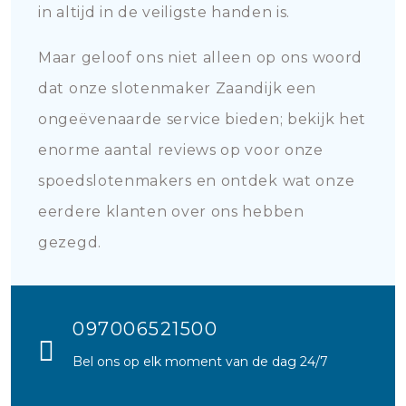
in altijd in de veiligste handen is.
Maar geloof ons niet alleen op ons woord
dat onze slotenmaker Zaandijk een
ongeëvenaarde service bieden; bekijk het
enorme aantal reviews op voor onze
spoedslotenmakers en ontdek wat onze
eerdere klanten over ons hebben
gezegd.
097006521500
Bel ons op elk moment van de dag 24/7