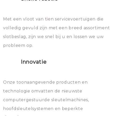
Sloten bestaan uit talloze kleine
Het zal inderdaad werken, maar
en zeer complexe onderdelen,
later zal het water dat je
Met een vloot van tien servicevoertuigen die
die relatief gemakkelijk te
eroverheen hebt gegooid weer
volledig gevuld zijn met een breed assortiment
beschadigen zijn. In veel
bevriezen.
slotbeslag, zijn we snel bij u en lossen we uw
gevallen zult u schade aan de
probleem op.
sloten veroorzaken, waardoor
het slot gerepareerd of zelfs
Innovatie
geheel vervangen moet worden.
Dit brengt extra kosten met zich
mee, die u gemakkelijk kunt
Onze toonaangevende producten en
vermijden.
technologie omvatten de nieuwste
computergestuurde sleutelmachines,
hoofdsleutelsystemen en beperkte