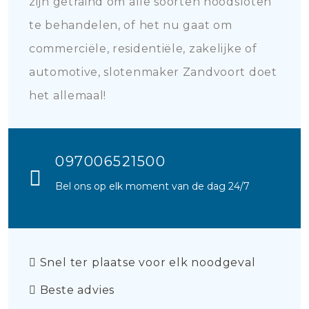
zijn getraind om alle soorten noodsloten
te behandelen, of het nu gaat om
commerciële, residentiële, zakelijke of
automotive, slotenmaker Zandvoort doet
het allemaal!
097006521500
Bel ons op elk moment van de dag 24/7
Snel ter plaatse voor elk noodgeval
Beste advies