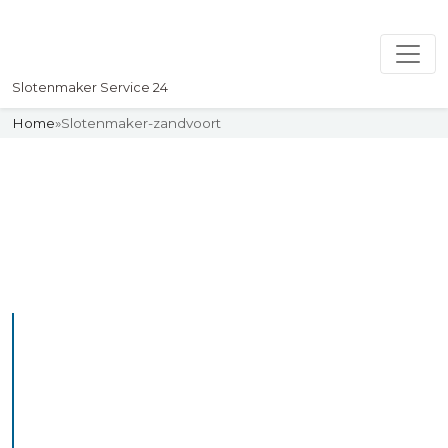
Slotenmaker Service 24
Home
»
Slotenmaker-zandvoort
Slotenmaker
Uw professionelle Slotenmaker
Service 24
De beste bekwame
slotenmakers in