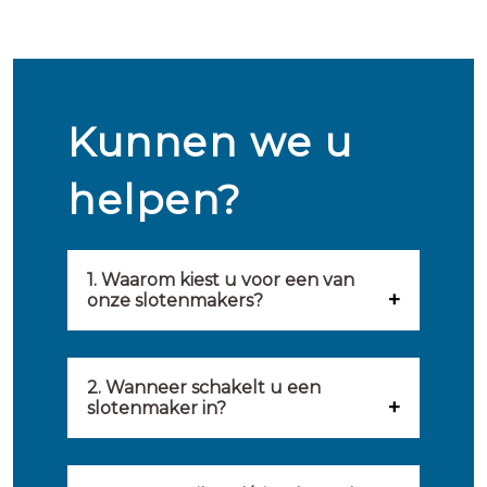
Kunnen we u
helpen?
1. Waarom kiest u voor een van
onze slotenmakers?
Onze slotenmakers zijn
geselecteerd op kwaliteit,
2. Wanneer schakelt u een
slotenmaker in?
snelheid en service. U vindt
U kunt de hulp van een
hierom uitsluitend de beste