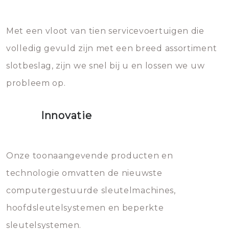
en zeer complexe onderdelen,
later zal het water dat je
Met een vloot van tien servicevoertuigen die
die relatief gemakkelijk te
eroverheen hebt gegooid weer
volledig gevuld zijn met een breed assortiment
beschadigen zijn. In veel
bevriezen.
slotbeslag, zijn we snel bij u en lossen we uw
gevallen zult u schade aan de
probleem op.
sloten veroorzaken, waardoor
het slot gerepareerd of zelfs
Innovatie
geheel vervangen moet worden.
Dit brengt extra kosten met zich
mee, die u gemakkelijk kunt
Onze toonaangevende producten en
vermijden.
technologie omvatten de nieuwste
computergestuurde sleutelmachines,
hoofdsleutelsystemen en beperkte
sleutelsystemen.