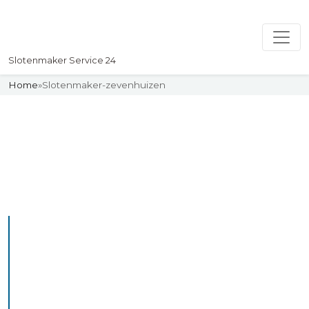
Slotenmaker Service 24
Home
»
Slotenmaker-zevenhuizen
Slotenmaker
Uw professionelle Slotenmaker
Service 24
De beste bekwame
slotenmakers in