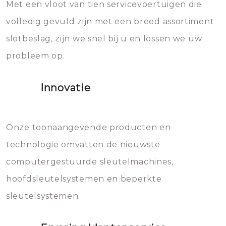
Met een vloot van tien servicevoertuigen die
die relatief gemakkelijk te
eroverheen hebt gegooid weer
volledig gevuld zijn met een breed assortiment
beschadigen zijn. In veel
bevriezen.
slotbeslag, zijn we snel bij u en lossen we uw
gevallen zult u schade aan de
probleem op.
sloten veroorzaken, waardoor
het slot gerepareerd of zelfs
Innovatie
geheel vervangen moet worden.
Dit brengt extra kosten met zich
mee, die u gemakkelijk kunt
Onze toonaangevende producten en
vermijden.
technologie omvatten de nieuwste
computergestuurde sleutelmachines,
hoofdsleutelsystemen en beperkte
sleutelsystemen.