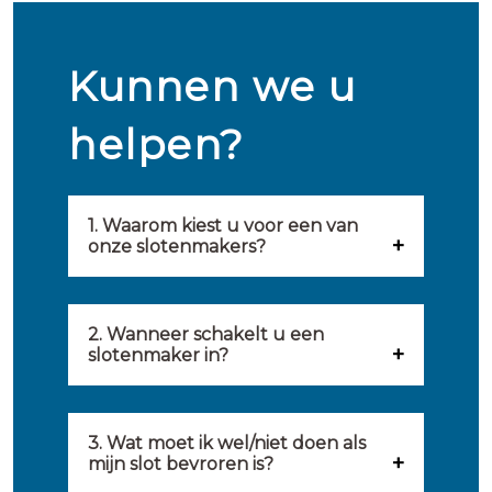
Kunnen we u
helpen?
1. Waarom kiest u voor een van
onze slotenmakers?
Onze slotenmakers zijn
geselecteerd op kwaliteit,
2. Wanneer schakelt u een
slotenmaker in?
snelheid en service. U vindt
U kunt de hulp van een
hierom uitsluitend de beste
slotenmaker inschakelen
3. Wat moet ik wel/niet doen als
partij om u van dienst te zijn.
mijn slot bevroren is?
wanneer: u uzelf heeft
Onze slotenmakers streven