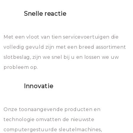
proberen de deuren te openen.
heet water over je slot gooien.
Snelle reactie
Sloten bestaan uit talloze kleine
Het zal inderdaad werken, maar
en zeer complexe onderdelen,
later zal het water dat je
Met een vloot van tien servicevoertuigen die
die relatief gemakkelijk te
eroverheen hebt gegooid weer
volledig gevuld zijn met een breed assortiment
beschadigen zijn. In veel
bevriezen.
slotbeslag, zijn we snel bij u en lossen we uw
gevallen zult u schade aan de
probleem op.
sloten veroorzaken, waardoor
het slot gerepareerd of zelfs
Innovatie
geheel vervangen moet worden.
Dit brengt extra kosten met zich
mee, die u gemakkelijk kunt
Onze toonaangevende producten en
vermijden.
technologie omvatten de nieuwste
computergestuurde sleutelmachines,