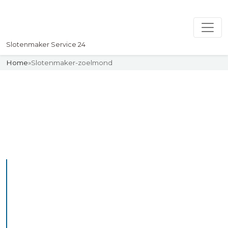
Slotenmaker Service 24
Home
»
Slotenmaker-zoelmond
Slotenmaker
Uw professionelle Slotenmaker
Service 24
De beste bekwame
slotenmakers in