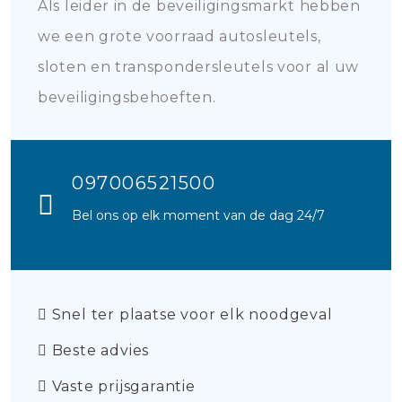
Als leider in de beveiligingsmarkt hebben
we een grote voorraad autosleutels,
sloten en transpondersleutels voor al uw
beveiligingsbehoeften.
097006521500
Bel ons op elk moment van de dag 24/7
Snel ter plaatse voor elk noodgeval
Beste advies
Vaste prijsgarantie