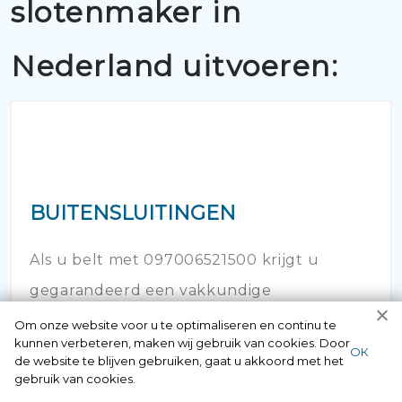
slotenmaker in
Nederland uitvoeren:
BUITENSLUITINGEN
Als u belt met 097006521500 krijgt u
gegarandeerd een vakkundige
slotenmaker aan de lijn. Alle medewerkers
Om onze website voor u te optimaliseren en continu te
kunnen verbeteren, maken wij gebruik van cookies. Door
hebben een erkende opleiding gevolgd en
ОК
de website te blijven gebruiken, gaat u akkoord met het
gebruik van cookies.
hebben veel kennis op dit vakgebied.