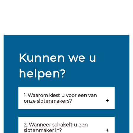
Kunnen we u
helpen?
1. Waarom kiest u voor een van
onze slotenmakers?
Onze slotenmakers zijn
geselecteerd op kwaliteit,
2. Wanneer schakelt u een
slotenmaker in?