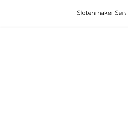
Home
»
Slotenmaker Serv
Slotenmaker-zuid-beijerland