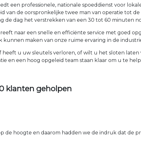
iedt een professionele, nationale spoeddienst voor loka
oeid van de oorspronkelijke twee man van operatie tot d
 de dag het verstrekken van een 30 tot 60 minuten no
treeft naar een snelle en efficiënte service met goed o
k kunnen maken van onze ruime ervaring in de industrie
f heeft u uw sleutels verloren, of wilt u het sloten lat
tie en een hoog opgeleid team staan klaar om u te he
0 klanten geholpen
 de hoogte en daarom hadden we de indruk dat de prij