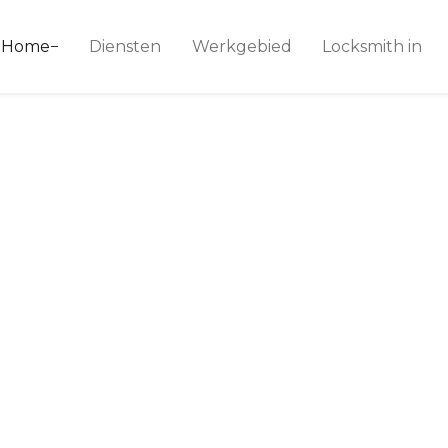
ice 24
Home
Diensten
Werkgebied
Locksmith in