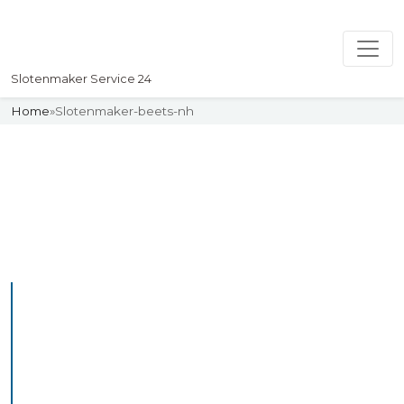
Slotenmaker Service 24
Home
»
Slotenmaker-beets-nh
Slotenmaker
Uw professionelle Slotenmaker
Service 24
De beste bekwame
slotenmakers in Beets