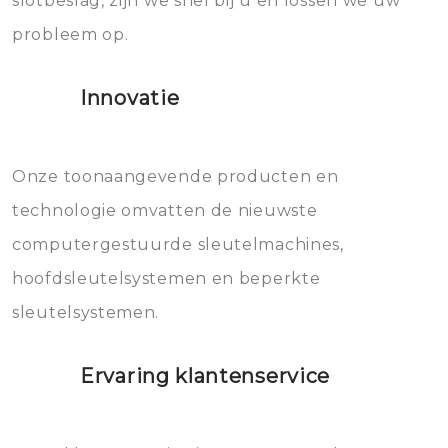
slotbeslag, zijn we snel bij u en lossen we uw
gevallen zult u schade aan de
probleem op.
sloten veroorzaken, waardoor
het slot gerepareerd of zelfs
Innovatie
geheel vervangen moet worden.
Dit brengt extra kosten met zich
mee, die u gemakkelijk kunt
Onze toonaangevende producten en
vermijden.
technologie omvatten de nieuwste
computergestuurde sleutelmachines,
hoofdsleutelsystemen en beperkte
sleutelsystemen.
Ervaring klantenservice