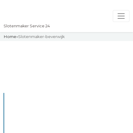
Slotenmaker Service 24
Home
»
Slotenmaker-beverwijk
Slotenmaker
Uw professionelle Slotenmaker
Service 24
De beste bekwame
slotenmakers in