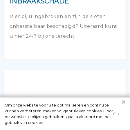
INBRAAKSCHADE
Is er bij u ingebroken en zijn de sloten
onherstelbaar beschadigd? Uiteraard kunt
u hier 24/7 bij ons terecht.
NOODOPENING AUTO
Om onze website voor u te optimaliseren en continu te
kunnen verbeteren, maken wij gebruik van cookies. Door
ОК
de website te blijven gebruiken, gaat u akkoord met het
Als u zich in de situatie bevindt dat uw
gebruik van cookies.