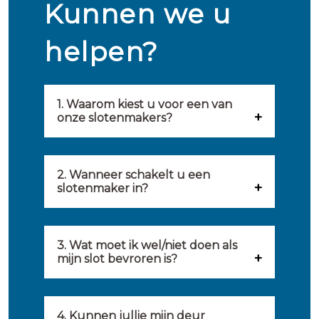
Kunnen we u
helpen?
1. Waarom kiest u voor een van
onze slotenmakers?
Onze slotenmakers zijn
geselecteerd op kwaliteit,
2. Wanneer schakelt u een
slotenmaker in?
snelheid en service. U vindt
U kunt de hulp van een
hierom uitsluitend de beste
slotenmaker inschakelen
3. Wat moet ik wel/niet doen als
partij om u van dienst te zijn.
mijn slot bevroren is?
wanneer: u uzelf heeft
Onze slotenmakers streven
Wat u kunt doen: in de winter
buitengesloten, uw slot niet
ernaar om binnen 20 minuten
komt het wel eens voor dat
4. Kunnen jullie mijn deur
meer functioneert, er
ter plaatse te zijn om u een