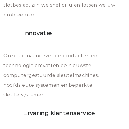
slotbeslag, zijn we snel bij u en lossen we uw
gevallen zult u schade aan de
probleem op.
sloten veroorzaken, waardoor
het slot gerepareerd of zelfs
Innovatie
geheel vervangen moet worden.
Dit brengt extra kosten met zich
mee, die u gemakkelijk kunt
Onze toonaangevende producten en
vermijden.
technologie omvatten de nieuwste
computergestuurde sleutelmachines,
hoofdsleutelsystemen en beperkte
sleutelsystemen.
Ervaring klantenservice