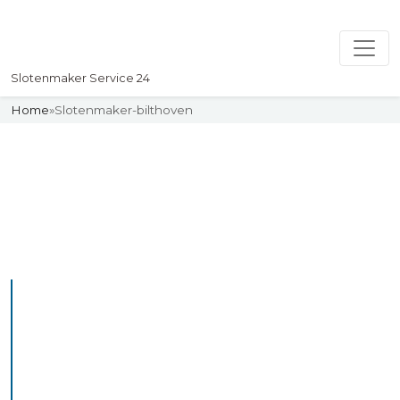
Slotenmaker Service 24
Home
»
Slotenmaker-bilthoven
Slotenmaker
Uw professionelle Slotenmaker
Service 24
De beste bekwame
slotenmakers in