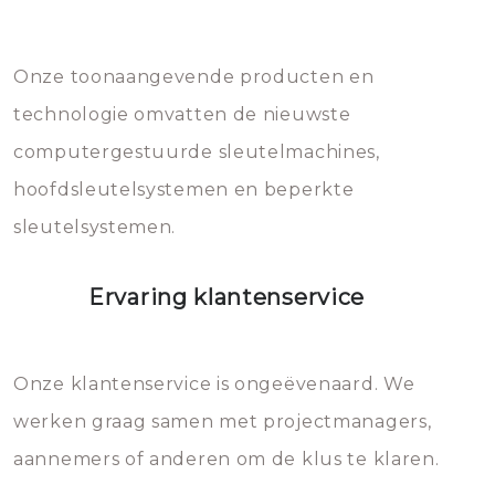
Dit brengt extra kosten met zich
mee, die u gemakkelijk kunt
Onze toonaangevende producten en
vermijden.
technologie omvatten de nieuwste
computergestuurde sleutelmachines,
hoofdsleutelsystemen en beperkte
sleutelsystemen.
Ervaring klantenservice
Onze klantenservice is ongeëvenaard. We
werken graag samen met projectmanagers,
aannemers of anderen om de klus te klaren.