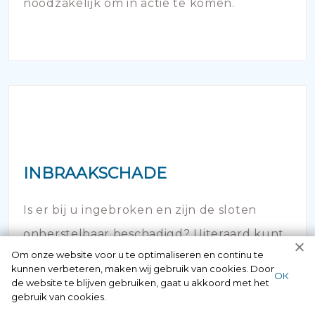
noodzakelijk om in actie te komen.
INBRAAKSCHADE
Is er bij u ingebroken en zijn de sloten
onherstelbaar beschadigd? Uiteraard kunt
Om onze website voor u te optimaliseren en continu te
u hier 24/7 bij ons terecht.
kunnen verbeteren, maken wij gebruik van cookies. Door
ОК
de website te blijven gebruiken, gaat u akkoord met het
gebruik van cookies.