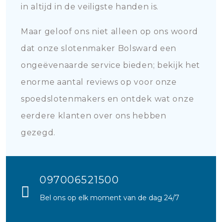
in altijd in de veiligste handen is.
Maar geloof ons niet alleen op ons woord
dat onze slotenmaker Bolsward een
ongeëvenaarde service bieden; bekijk het
enorme aantal reviews op voor onze
spoedslotenmakers en ontdek wat onze
eerdere klanten over ons hebben
gezegd.
097006521500
Bel ons op elk moment van de dag 24/7