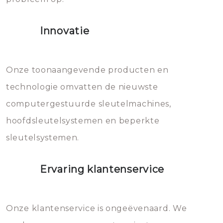
het slot gerepareerd of zelfs
Innovatie
geheel vervangen moet worden.
Dit brengt extra kosten met zich
mee, die u gemakkelijk kunt
Onze toonaangevende producten en
vermijden.
technologie omvatten de nieuwste
computergestuurde sleutelmachines,
hoofdsleutelsystemen en beperkte
sleutelsystemen.
Ervaring klantenservice
Onze klantenservice is ongeëvenaard. We