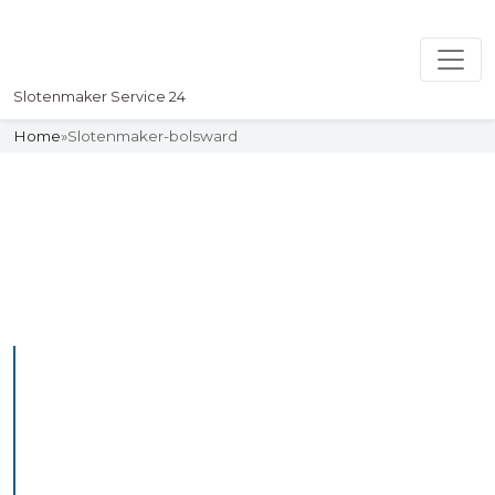
Slotenmaker Service 24
Home
»
Slotenmaker-bolsward
Slotenmaker
Uw professionelle Slotenmaker
Service 24
De beste bekwame
slotenmakers in