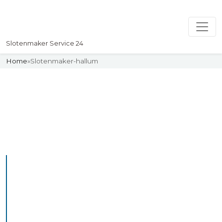
Slotenmaker Service 24
Home
»
Slotenmaker-hallum
Slotenmaker
Uw professionelle Slotenmaker
Service 24
De beste bekwame
slotenmakers in Hallum