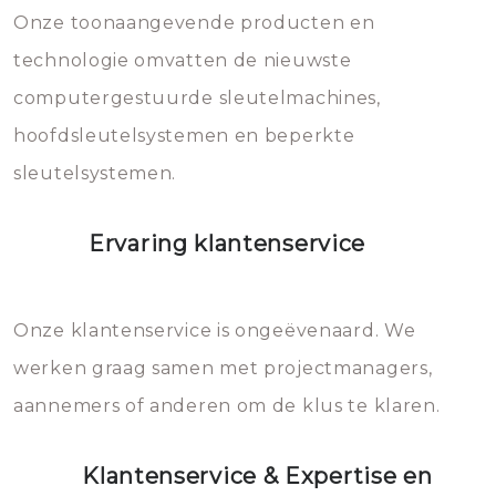
mee, die u gemakkelijk kunt
Onze toonaangevende producten en
vermijden.
technologie omvatten de nieuwste
computergestuurde sleutelmachines,
hoofdsleutelsystemen en beperkte
sleutelsystemen.
Ervaring klantenservice
Onze klantenservice is ongeëvenaard. We
werken graag samen met projectmanagers,
aannemers of anderen om de klus te klaren.
Klantenservice & Expertise en