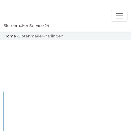
Slotenmaker Service 24
Home
»
Slotenmaker-harlingen
Slotenmaker
Uw professionelle Slotenmaker
Service 24
De beste bekwame
slotenmakers in