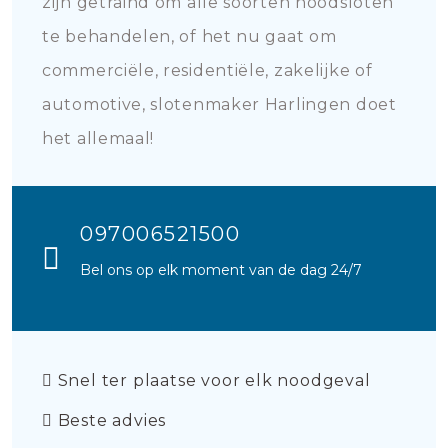
zijn getraind om alle soorten noodsloten
te behandelen, of het nu gaat om
commerciële, residentiële, zakelijke of
automotive, slotenmaker Harlingen doet
het allemaal!
097006521500
Bel ons op elk moment van de dag 24/7
Snel ter plaatse voor elk noodgeval
Beste advies