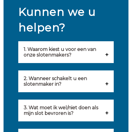
Kunnen we u
helpen?
1. Waarom kiest u voor een van
onze slotenmakers?
Onze slotenmakers zijn
geselecteerd op kwaliteit,
2. Wanneer schakelt u een
slotenmaker in?
snelheid en service. U vindt
U kunt de hulp van een
hierom uitsluitend de beste
slotenmaker inschakelen
3. Wat moet ik wel/niet doen als
partij om u van dienst te zijn.
mijn slot bevroren is?
wanneer: u uzelf heeft
Onze slotenmakers streven
Wat u kunt doen: in de winter
buitengesloten, uw slot niet
ernaar om binnen 20 minuten