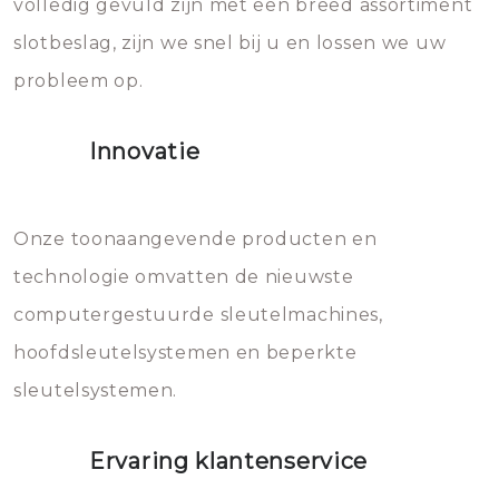
volledig gevuld zijn met een breed assortiment
beschadigen zijn. In veel
bevriezen.
slotbeslag, zijn we snel bij u en lossen we uw
gevallen zult u schade aan de
probleem op.
sloten veroorzaken, waardoor
het slot gerepareerd of zelfs
Innovatie
geheel vervangen moet worden.
Dit brengt extra kosten met zich
mee, die u gemakkelijk kunt
Onze toonaangevende producten en
vermijden.
technologie omvatten de nieuwste
computergestuurde sleutelmachines,
hoofdsleutelsystemen en beperkte
sleutelsystemen.
Ervaring klantenservice