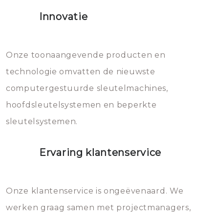
het slot gerepareerd of zelfs
Innovatie
geheel vervangen moet worden.
Dit brengt extra kosten met zich
mee, die u gemakkelijk kunt
Onze toonaangevende producten en
vermijden.
technologie omvatten de nieuwste
computergestuurde sleutelmachines,
hoofdsleutelsystemen en beperkte
sleutelsystemen.
Ervaring klantenservice
Onze klantenservice is ongeëvenaard. We
werken graag samen met projectmanagers,