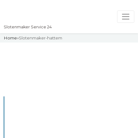
Slotenmaker Service 24
Home
»
Slotenmaker-hattem
Slotenmaker
Uw professionelle Slotenmaker
Service 24
De beste bekwame
slotenmakers in Hattem