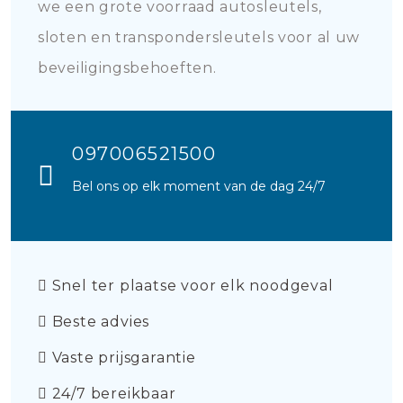
we een grote voorraad autosleutels,
sloten en transpondersleutels voor al uw
beveiligingsbehoeften.
097006521500
Bel ons op elk moment van de dag 24/7
Snel ter plaatse voor elk noodgeval
Beste advies
Vaste prijsgarantie
24/7 bereikbaar