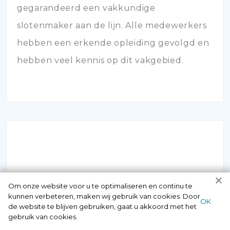
gegarandeerd een vakkundige
slotenmaker aan de lijn. Alle medewerkers
hebben een erkende opleiding gevolgd en
hebben veel kennis op dit vakgebied.
SLOT KAPOT
Om onze website voor u te optimaliseren en continu te
kunnen verbeteren, maken wij gebruik van cookies. Door
ОК
de website te blijven gebruiken, gaat u akkoord met het
Staat u voor de deur maar bent u uw
gebruik van cookies.
sleutel vergeten of verloren? Geen paniek