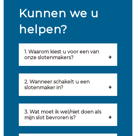
Kunnen we u
helpen?
1. Waarom kiest u voor een van
onze slotenmakers?
Onze slotenmakers zijn
geselecteerd op kwaliteit,
2. Wanneer schakelt u een
slotenmaker in?
snelheid en service. U vindt
U kunt de hulp van een
hierom uitsluitend de beste
slotenmaker inschakelen
3. Wat moet ik wel/niet doen als
partij om u van dienst te zijn.
mijn slot bevroren is?
wanneer: u uzelf heeft
Onze slotenmakers streven
Wat u kunt doen: in de winter
buitengesloten, uw slot niet
ernaar om binnen 20 minuten