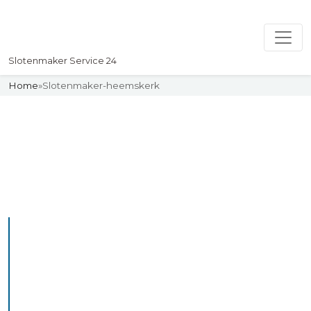
Slotenmaker Service 24
Home
»
Slotenmaker-heemskerk
Slotenmaker
Uw professionelle Slotenmaker
Service 24
De beste bekwame
slotenmakers in