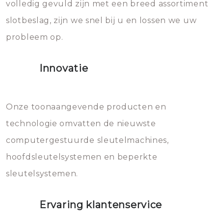
volledig gevuld zijn met een breed assortiment
beschadigen zijn. In veel
bevriezen.
slotbeslag, zijn we snel bij u en lossen we uw
gevallen zult u schade aan de
probleem op.
sloten veroorzaken, waardoor
het slot gerepareerd of zelfs
Innovatie
geheel vervangen moet worden.
Dit brengt extra kosten met zich
mee, die u gemakkelijk kunt
Onze toonaangevende producten en
vermijden.
technologie omvatten de nieuwste
computergestuurde sleutelmachines,
hoofdsleutelsystemen en beperkte
sleutelsystemen.
Ervaring klantenservice