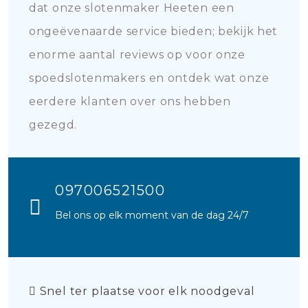
dat onze slotenmaker Heeten een
ongeëvenaarde service bieden; bekijk het
enorme aantal reviews op voor onze
spoedslotenmakers en ontdek wat onze
eerdere klanten over ons hebben
gezegd.
097006521500
Bel ons op elk moment van de dag 24/7
Snel ter plaatse voor elk noodgeval