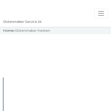
Slotenmaker Service 24
Home
»
Slotenmaker-heeten
Slotenmaker
Uw professionelle Slotenmaker
Service 24
De beste bekwame
slotenmakers in Heeten