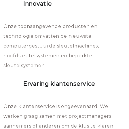
Innovatie
geheel vervangen moet worden.
Dit brengt extra kosten met zich
mee, die u gemakkelijk kunt
Onze toonaangevende producten en
vermijden.
technologie omvatten de nieuwste
computergestuurde sleutelmachines,
hoofdsleutelsystemen en beperkte
sleutelsystemen.
Ervaring klantenservice
Onze klantenservice is ongeëvenaard. We
werken graag samen met projectmanagers,
aannemers of anderen om de klus te klaren.