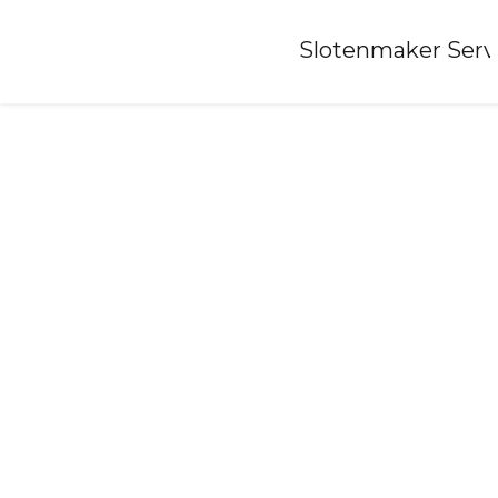
Home
»
Slotenmaker Serv
Slotenmaker-hoogenweg