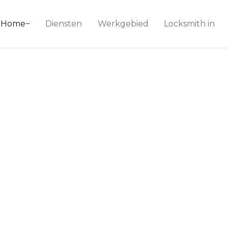
ice 24
Home
Diensten
Werkgebied
Locksmith in