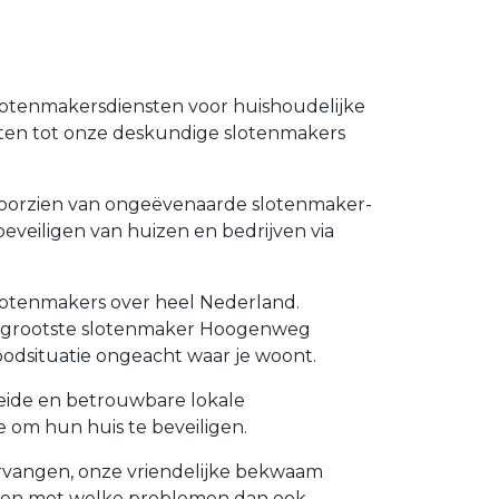
lotenmakersdiensten voor huishoudelijke
nten tot onze deskundige slotenmakers
e voorzien van ongeëvenaarde slotenmaker-
eveiligen van huizen en bedrijven via
lotenmakers over heel Nederland.
 de grootste slotenmaker Hoogenweg
odsituatie ongeacht waar je woont.
leide en betrouwbare lokale
 om hun huis te beveiligen.
vervangen, onze vriendelijke bekwaam
lpen met welke problemen dan ook.