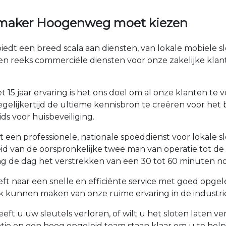
nmaker Hoogenweg moet kiezen
dt een breed scala aan diensten, van lokale mobiele s
en reeks commerciële diensten voor onze zakelijke kla
 15 jaar ervaring is het ons doel om al onze klanten t
elijkertijd de ultieme kennisbron te creëren voor het b
ds voor huisbeveiliging.
een professionele, nationale spoeddienst voor lokale s
roeid van de oorspronkelijke twee man van operatie tot
 de dag het verstrekken van een 30 tot 60 minuten no
t naar een snelle en efficiënte service met goed opge
k kunnen maken van onze ruime ervaring in de industrie
ft u uw sleutels verloren, of wilt u het sloten laten 
tie en een hoog opgeleid team staan klaar om u te he