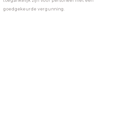
toegankelijk zijn voor personeel met een
goedgekeurde vergunning.