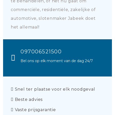
te behandelen, of het nu gaat om
commerciële, residentiële, zakelijke of
automotive, slotenmaker Jabeek doet
het allemaal!
097006521500
Bel ons op elk moment van de dag 24/7
Snel ter plaatse voor elk noodgeval
Beste advies
Vaste prijsgarantie