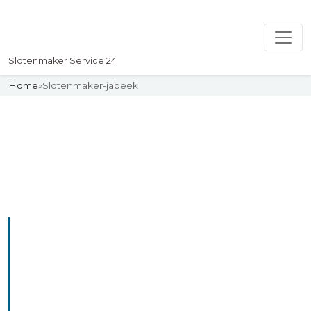
Slotenmaker Service 24
Home
»
Slotenmaker-jabeek
Slotenmaker
Uw professionelle Slotenmaker
Service 24
De beste bekwame
slotenmakers in Jabeek