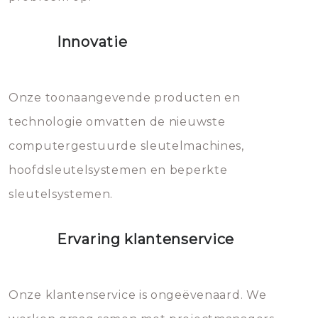
het slot gerepareerd of zelfs
Innovatie
geheel vervangen moet worden.
Dit brengt extra kosten met zich
mee, die u gemakkelijk kunt
Onze toonaangevende producten en
vermijden.
technologie omvatten de nieuwste
computergestuurde sleutelmachines,
hoofdsleutelsystemen en beperkte
sleutelsystemen.
Ervaring klantenservice
Onze klantenservice is ongeëvenaard. We