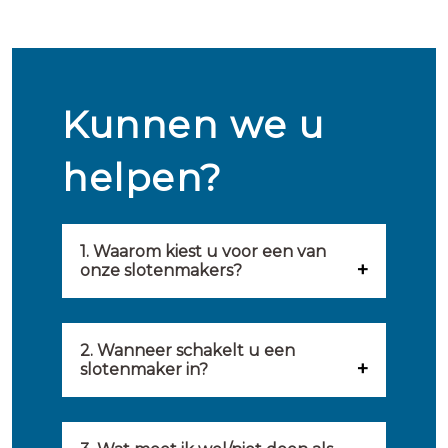
Kunnen we u
helpen?
1. Waarom kiest u voor een van
onze slotenmakers?
Onze slotenmakers zijn
geselecteerd op kwaliteit,
2. Wanneer schakelt u een
slotenmaker in?
snelheid en service. U vindt
U kunt de hulp van een
hierom uitsluitend de beste
slotenmaker inschakelen