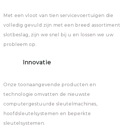
en zeer complexe onderdelen,
later zal het water dat je
Met een vloot van tien servicevoertuigen die
die relatief gemakkelijk te
eroverheen hebt gegooid weer
volledig gevuld zijn met een breed assortiment
beschadigen zijn. In veel
bevriezen.
slotbeslag, zijn we snel bij u en lossen we uw
gevallen zult u schade aan de
probleem op.
sloten veroorzaken, waardoor
het slot gerepareerd of zelfs
Innovatie
geheel vervangen moet worden.
Dit brengt extra kosten met zich
mee, die u gemakkelijk kunt
Onze toonaangevende producten en
vermijden.
technologie omvatten de nieuwste
computergestuurde sleutelmachines,
hoofdsleutelsystemen en beperkte
sleutelsystemen.