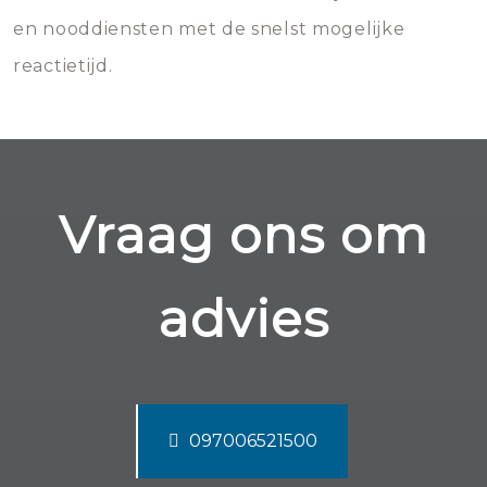
en nooddiensten met de snelst mogelijke
reactietijd.
Vraag ons om
advies
097006521500