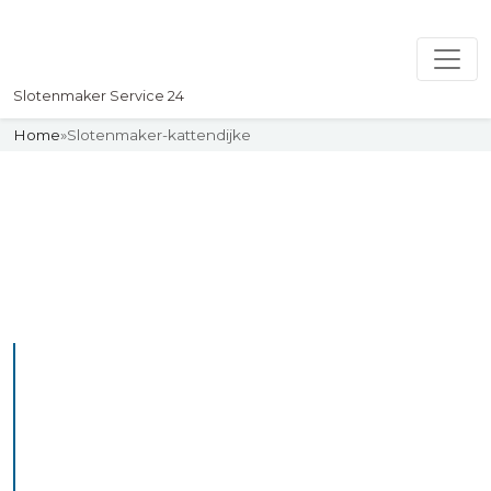
Slotenmaker Service 24
Home
»
Slotenmaker-kattendijke
Slotenmaker
Uw professionelle Slotenmaker
Service 24
De beste bekwame
slotenmakers in