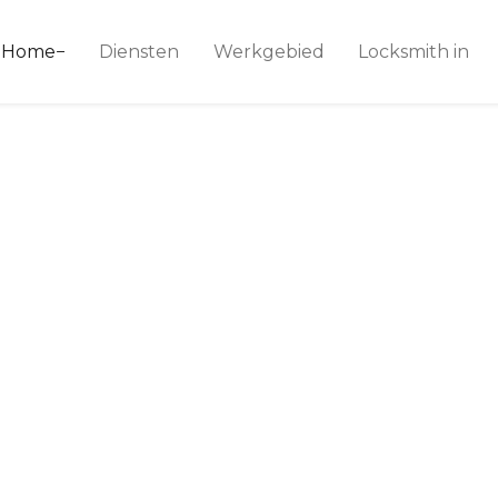
ice 24
Home
Diensten
Werkgebied
Locksmith in