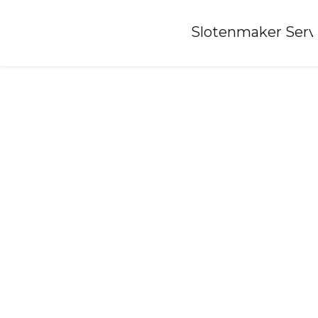
Home
»
Slotenmaker Serv
Slotenmaker-koudekerke