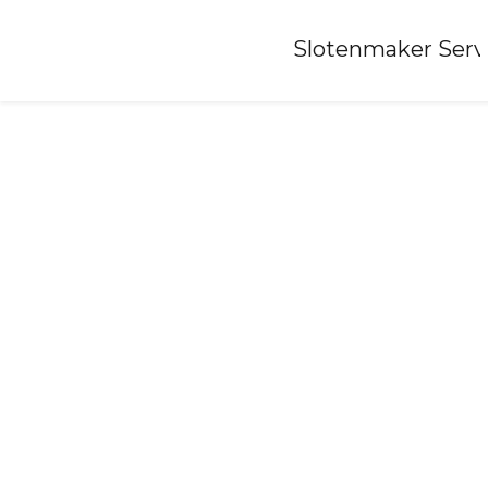
Home
»
Slotenmaker Serv
Slotenmaker-loerbeek