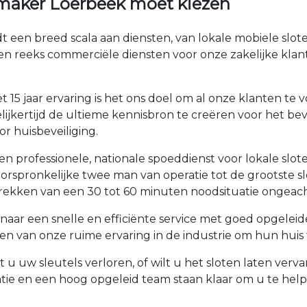
maker Loerbeek moet kiezen
t een breed scala aan diensten, van lokale mobiele slo
en reeks commerciële diensten voor onze zakelijke kla
 15 jaar ervaring is het ons doel om al onze klanten t
ijkertijd de ultieme kennisbron te creëren voor het bev
r huisbeveiliging.
n professionele, nationale spoeddienst voor lokale sl
de oorspronkelijke twee man van operatie tot de groots
rekken van een 30 tot 60 minuten noodsituatie ongeach
naar een snelle en efficiënte service met goed opgelei
 van onze ruime ervaring in de industrie om hun huis t
 u uw sleutels verloren, of wilt u het sloten laten ver
tie en een hoog opgeleid team staan klaar om u te he