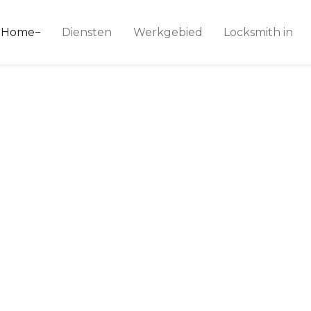
ice 24
Home
Diensten
Werkgebied
Locksmith in