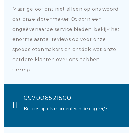
Maar geloof ons niet alleen op ons woord
dat onze slotenmaker Odoorn een
ongeëvenaarde service bieden; bekijk het
enorme aantal reviews op voor onze
spoedslotenmakers en ontdek wat onze
eerdere klanten over ons hebben
gezegd.
097006521500
Bel ons op elk moment van de dag 24/7