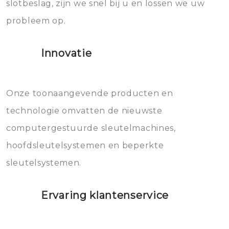
slotbeslag, zijn we snel bij u en lossen we uw
gevallen zult u schade aan de
probleem op.
sloten veroorzaken, waardoor
het slot gerepareerd of zelfs
Innovatie
geheel vervangen moet worden.
Dit brengt extra kosten met zich
mee, die u gemakkelijk kunt
Onze toonaangevende producten en
vermijden.
technologie omvatten de nieuwste
computergestuurde sleutelmachines,
hoofdsleutelsystemen en beperkte
sleutelsystemen.
Ervaring klantenservice