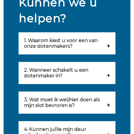
Kunnen we u
helpen?
1. Waarom kiest u voor een van
onze slotenmakers?
Onze slotenmakers zijn
geselecteerd op kwaliteit,
2. Wanneer schakelt u een
slotenmaker in?
snelheid en service. U vindt
U kunt de hulp van een
hierom uitsluitend de beste
slotenmaker inschakelen
3. Wat moet ik wel/niet doen als
partij om u van dienst te zijn.
mijn slot bevroren is?
wanneer: u uzelf heeft
Onze slotenmakers streven
Wat u kunt doen: in de winter
buitengesloten, uw slot niet
ernaar om binnen 20 minuten
komt het wel eens voor dat
4. Kunnen jullie mijn deur
meer functioneert, er
ter plaatse te zijn om u een