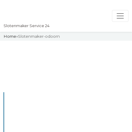
Slotenmaker Service 24
Home
»
Slotenmaker-odoorn
Slotenmaker
Uw professionelle Slotenmaker
Service 24
De beste bekwame
slotenmakers in Odoorn