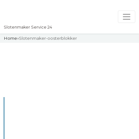
Slotenmaker Service 24
Home
»
Slotenmaker-oosterblokker
Slotenmaker
Uw professionelle Slotenmaker
Service 24
De beste bekwame
slotenmakers in