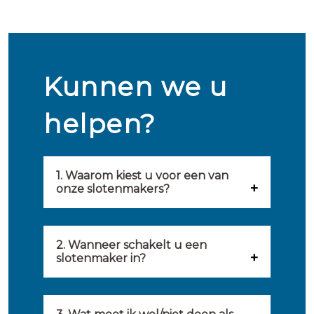
Kunnen we u
helpen?
1. Waarom kiest u voor een van
onze slotenmakers?
Onze slotenmakers zijn
geselecteerd op kwaliteit,
2. Wanneer schakelt u een
slotenmaker in?
snelheid en service. U vindt
U kunt de hulp van een
hierom uitsluitend de beste
slotenmaker inschakelen