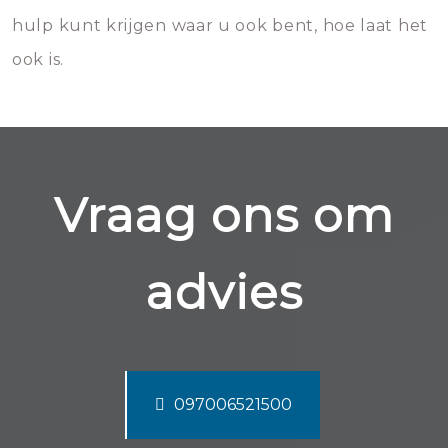
hulp kunt krijgen waar u ook bent, hoe laat het
ook is.
Vraag ons om
advies
097006521500