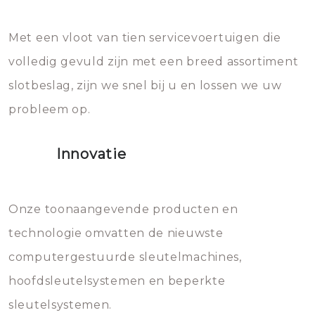
en zeer complexe onderdelen,
later zal het water dat je
Met een vloot van tien servicevoertuigen die
die relatief gemakkelijk te
eroverheen hebt gegooid weer
volledig gevuld zijn met een breed assortiment
beschadigen zijn. In veel
bevriezen.
slotbeslag, zijn we snel bij u en lossen we uw
gevallen zult u schade aan de
probleem op.
sloten veroorzaken, waardoor
het slot gerepareerd of zelfs
Innovatie
geheel vervangen moet worden.
Dit brengt extra kosten met zich
mee, die u gemakkelijk kunt
Onze toonaangevende producten en
vermijden.
technologie omvatten de nieuwste
computergestuurde sleutelmachines,
hoofdsleutelsystemen en beperkte
sleutelsystemen.