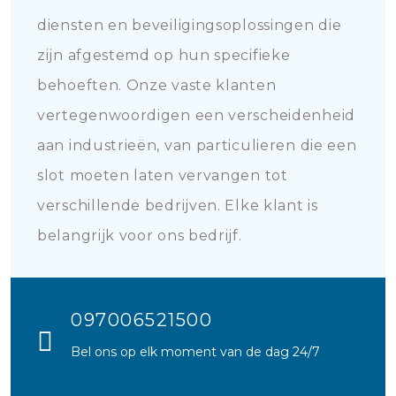
diensten en beveiligingsoplossingen die
zijn afgestemd op hun specifieke
behoeften. Onze vaste klanten
vertegenwoordigen een verscheidenheid
aan industrieën, van particulieren die een
slot moeten laten vervangen tot
verschillende bedrijven. Elke klant is
belangrijk voor ons bedrijf.
097006521500
Bel ons op elk moment van de dag 24/7