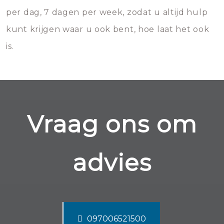
per dag, 7 dagen per week, zodat u altijd hulp
kunt krijgen waar u ook bent, hoe laat het ook
is.
Vraag ons om
advies
097006521500