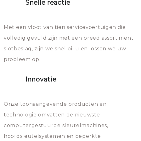
Snelle reactie
Sloten bestaan uit talloze kleine
Het zal inderdaad werken, maar
en zeer complexe onderdelen,
later zal het water dat je
Met een vloot van tien servicevoertuigen die
die relatief gemakkelijk te
eroverheen hebt gegooid weer
volledig gevuld zijn met een breed assortiment
beschadigen zijn. In veel
bevriezen.
slotbeslag, zijn we snel bij u en lossen we uw
gevallen zult u schade aan de
probleem op.
sloten veroorzaken, waardoor
het slot gerepareerd of zelfs
Innovatie
geheel vervangen moet worden.
Dit brengt extra kosten met zich
mee, die u gemakkelijk kunt
Onze toonaangevende producten en
vermijden.
technologie omvatten de nieuwste
computergestuurde sleutelmachines,
hoofdsleutelsystemen en beperkte