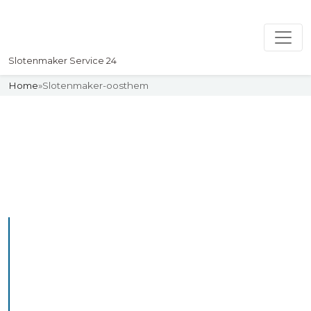
Slotenmaker Service 24
Home
»
Slotenmaker-oosthem
Slotenmaker
Uw professionelle Slotenmaker
Service 24
De beste bekwame
slotenmakers in