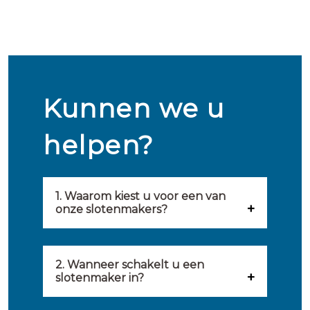
Kunnen we u
helpen?
1. Waarom kiest u voor een van
onze slotenmakers?
Onze slotenmakers zijn
geselecteerd op kwaliteit,
2. Wanneer schakelt u een
slotenmaker in?
snelheid en service. U vindt
U kunt de hulp van een