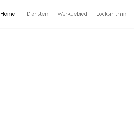
ice 24
Home
Diensten
Werkgebied
Locksmith in