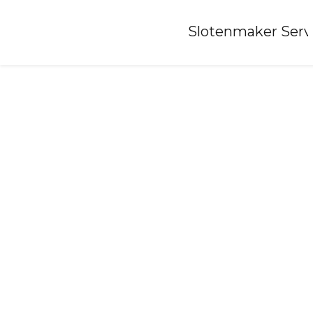
Home
»
Slotenmaker Serv
Slotenmaker-ootmarsum