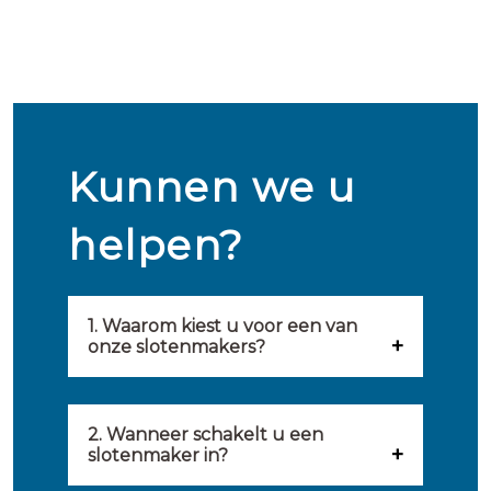
Kunnen we u
helpen?
1. Waarom kiest u voor een van
onze slotenmakers?
Onze slotenmakers zijn
geselecteerd op kwaliteit,
2. Wanneer schakelt u een
slotenmaker in?
snelheid en service. U vindt