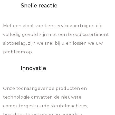
heet water over je slot gooien.
Snelle reactie
Sloten bestaan uit talloze kleine
Het zal inderdaad werken, maar
en zeer complexe onderdelen,
later zal het water dat je
Met een vloot van tien servicevoertuigen die
die relatief gemakkelijk te
eroverheen hebt gegooid weer
volledig gevuld zijn met een breed assortiment
beschadigen zijn. In veel
bevriezen.
slotbeslag, zijn we snel bij u en lossen we uw
gevallen zult u schade aan de
probleem op.
sloten veroorzaken, waardoor
het slot gerepareerd of zelfs
Innovatie
geheel vervangen moet worden.
Dit brengt extra kosten met zich
mee, die u gemakkelijk kunt
Onze toonaangevende producten en
vermijden.
technologie omvatten de nieuwste
computergestuurde sleutelmachines,
hoofdsleutelsystemen en beperkte