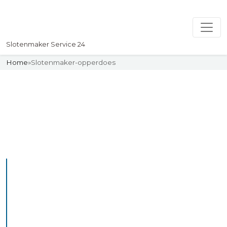
Slotenmaker Service 24
Home
»
Slotenmaker-opperdoes
Slotenmaker
Uw professionelle Slotenmaker
Service 24
De beste bekwame
slotenmakers in