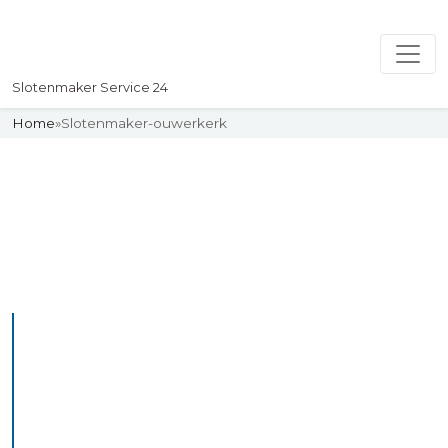
Slotenmaker Service 24
Home
»
Slotenmaker-ouwerkerk
Slotenmaker
Uw professionelle Slotenmaker
Service 24
De beste bekwame
slotenmakers in