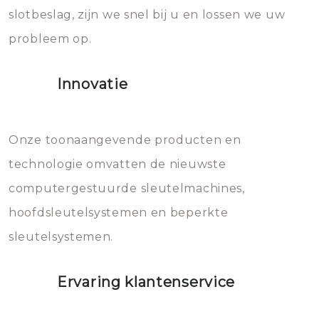
slotbeslag, zijn we snel bij u en lossen we uw
gevallen zult u schade aan de
probleem op.
sloten veroorzaken, waardoor
het slot gerepareerd of zelfs
Innovatie
geheel vervangen moet worden.
Dit brengt extra kosten met zich
mee, die u gemakkelijk kunt
Onze toonaangevende producten en
vermijden.
technologie omvatten de nieuwste
computergestuurde sleutelmachines,
hoofdsleutelsystemen en beperkte
sleutelsystemen.
Ervaring klantenservice